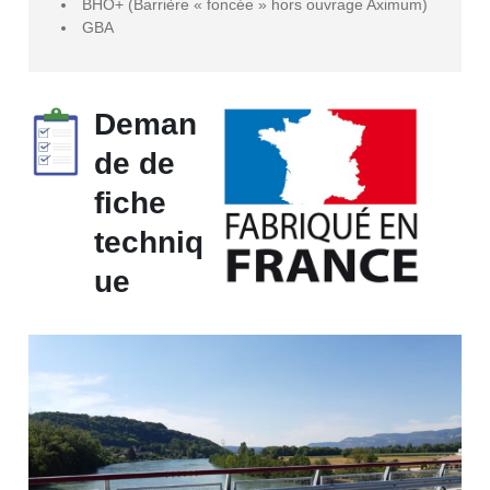
BHO+ (Barrière « foncée » hors ouvrage Aximum)
GBA
Deman
de de
fiche
techniq
ue