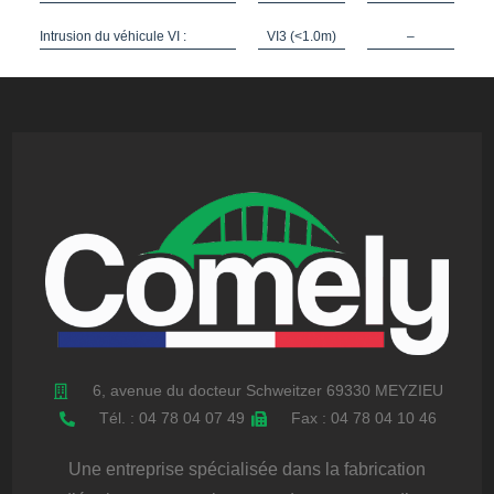
Intrusion du véhicule VI :
VI3 (<1.0m)
–
6, avenue du docteur Schweitzer 69330 MEYZIEU
Tél. : 04 78 04 07 49
Fax : 04 78 04 10 46
Une entreprise spécialisée dans la fabrication