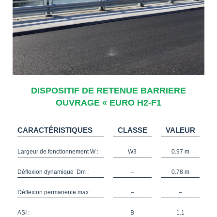
DISPOSITIF DE RETENUE BARRIERE
OUVRAGE « EURO H2-F1
CARACTÉRISTIQUES
CLASSE
VALEUR
Largeur de fonctionnement W :
W3
0.97 m
Déflexion dynamique Dm :
–
0.78 m
Déflexion permanente max :
–
–
ASI :
B
1.1